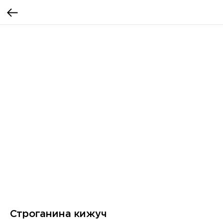
Строганина кижуч